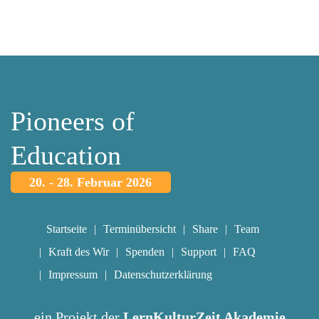
Pioneers of
Education
20. - 28. Februar 2026
Startseite
Terminübersicht
Share
Team
Kraft des Wir
Spenden
Support
FAQ
Impressum
Datenschutzerklärung
ein Projekt der
LernKulturZeit Akademie