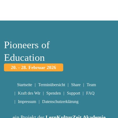
Pioneers of
Education
20. - 28. Februar 2026
Startseite
Terminübersicht
Share
Team
Kraft des Wir
Spenden
Support
FAQ
Impressum
Datenschutzerklärung
ein Projekt der
LernKulturZeit Akademie