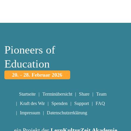
Pioneers of
Education
20. - 28. Februar 2026
Startseite
Terminübersicht
Share
Team
Kraft des Wir
Spenden
Support
FAQ
Impressum
Datenschutzerklärung
ein Projekt der
LernKulturZeit Akademie