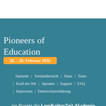
Pioneers of
Education
20. - 28. Februar 2026
Startseite
Terminübersicht
Share
Team
Kraft des Wir
Spenden
Support
FAQ
Impressum
Datenschutzerklärung
ein Projekt der
LernKulturZeit Akademie