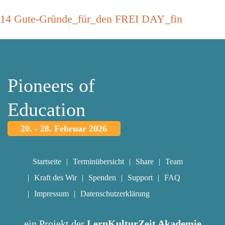
14 Gute-Gründe_für_den FREI DAY_fin
Pioneers of
Education
20. - 28. Februar 2026
Startseite
Terminübersicht
Share
Team
Kraft des Wir
Spenden
Support
FAQ
Impressum
Datenschutzerklärung
ein Projekt der
LernKulturZeit Akademie