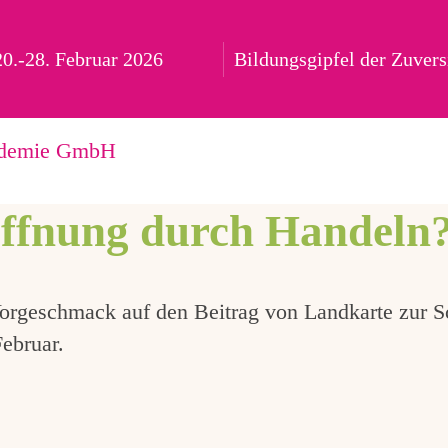
rte zur Schulentwicklu
20.-28. Februar 2026
Bildungsgipfel der Zuvers
kademie GmbH
offnung durch Handeln
 Vorgeschmack auf den Beitrag von Landkarte zur 
ebruar.