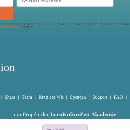
 ab Start täglich Informationen und Links zu den jeweiligen Interviews zugesandt. Weitere Informationen zum News
enschutzerklärung
ausgeführt.
tion
Share
Team
Kraft des Wir
Spenden
Support
FAQ
ein Projekt der
LernKulturZeit Akademie
erstellt mit