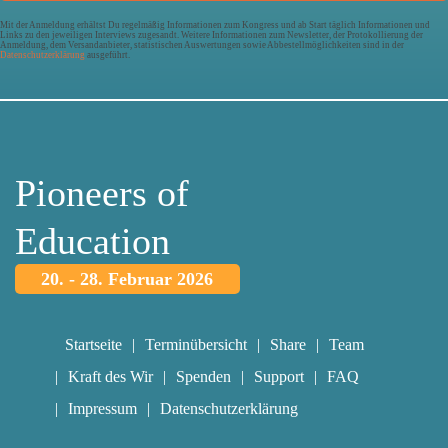
Mit der Anmeldung erhältst Du regelmäßig Informationen zum Kongress und ab Start täglich Informationen und
Links zu den jeweiligen Interviews zugesandt. Weitere Informationen zum Newsletter, der Protokollierung der
Anmeldung, dem Versandanbieter, statistischen Auswertungen sowie Abbestellmöglichkeiten sind in der
Datenschutzerklärung
ausgeführt.
Pioneers of
Education
20. - 28. Februar 2026
Startseite
Terminübersicht
Share
Team
Kraft des Wir
Spenden
Support
FAQ
Impressum
Datenschutzerklärung